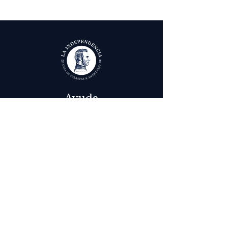
Ayuda
Términos y condiciones
Política de Tratamiento de Datos Personales
Envío, cambios y devoluciones
Contáctenos
Calle 29 # 6 - 12,
Bogotá, Colombia
in
fo@laindependenciaanticuario.com