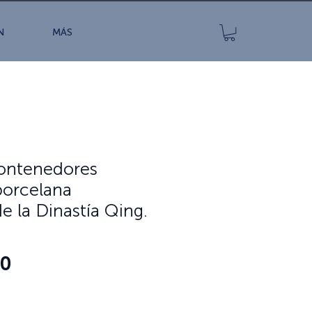
N
MÁS
contenedores
porcelana
e la Dinastía Qing.
Precio
00