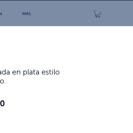
N
MÁS
da en plata estilo
o.
Precio
00