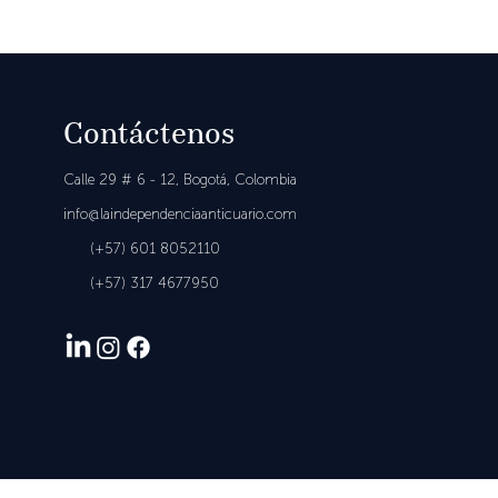
Contáctenos
Calle 29 # 6 - 12,
Bogotá, Colombia
in
fo@laindependenciaanticuario.com
(+57) 601
8052110
(+57)
317 4677950