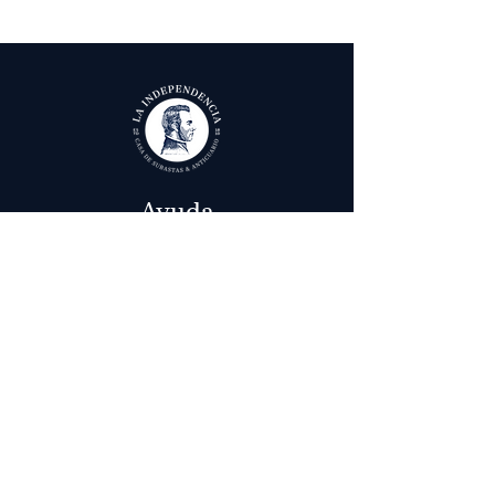
Ayuda
Términos y condiciones
Política de Tratamiento de Datos Personales
Envío, cambios y devoluciones
Contáctenos
Calle 29 # 6 - 12,
Bogotá, Colombia
in
fo@laindependenciaanticuario.com