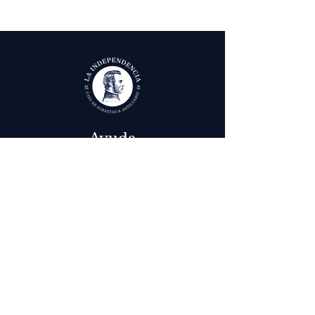
Ayuda
Términos y condiciones
Política de Tratamiento de Datos Personales
Envío, cambios y devoluciones
Contáctenos
Calle 29 # 6 - 12,
Bogotá, Colombia
in
fo@laindependenciaanticuario.com