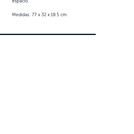
espacio.
Medidas: 77 x 32 x 18.5 cm
Ayuda
Términos y condiciones
Política de Tratamiento de Datos Personales
Envío, cambios y devoluciones
Contáctenos