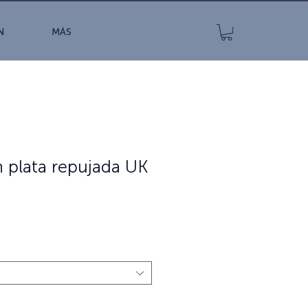
N
MÁS
n plata repujada UK
Precio