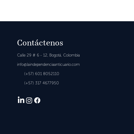
Contáctenos
Calle 29 # 6 - 12,
Bogotá, Colombia
in
fo@laindependenciaanticuario.com
(+57) 601
8052110
(+57)
317 4677950