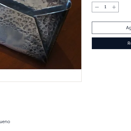
Ag
R
ueno
a