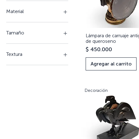
Material
Bronce
cristal
Tamaño
Lámpara de carruaje ant
Vista rápida
Lalique
de queroseno
Metal
Mediano
Precio
$ 450.000
plata
Pequeño
Textura
Porcelana
Agregar al carrito
Vidrio
Ondulado
Decoración