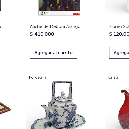
o
Afiche de Débora Arango
Vista rápida
Floreo Sc
Precio
Precio
$ 410.000
$ 120.0
Agregar al carrito
Agregar
Porcelana
Cristal