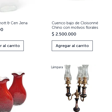
hott & Cen Jena
Vista rápida
Cuenco bajo de Cloisonné
Vista rápida
Chino con motivos florales
00
Precio
$ 2.500.000
 al carrito
Agregar al carrito
Lámpara