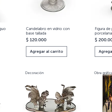
iguo
Candelabro en vidrio con
Vista rápida
Figura de 
base tallada
porcelana
Precio
Precio
$ 120.000
$ 200.0
Agregar al carrito
Agregar
Decoración
Obra gráfic