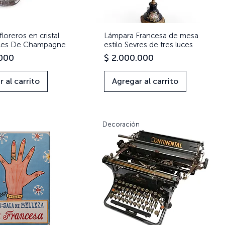
floreros en cristal
Vista rápida
Lámpara Francesa de mesa
Vista rápida
ales De Champagne
estilo Sevres de tres luces
Precio
.000
$ 2.000.000
 al carrito
Agregar al carrito
Decoración