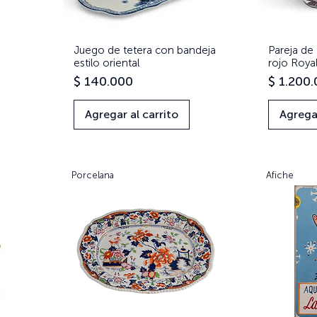
Juego de tetera con bandeja
Vista rápida
Pareja de 
estilo oriental
rojo Roy
Precio
Precio
$ 140.000
$ 1.200
Agregar al carrito
Agregar
Porcelana
Afiche