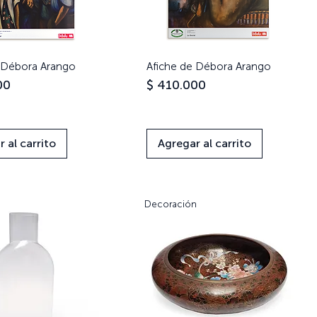
 Débora Arango
Vista rápida
Afiche de Débora Arango
Vista rápida
Precio
00
$ 410.000
 al carrito
Agregar al carrito
Decoración