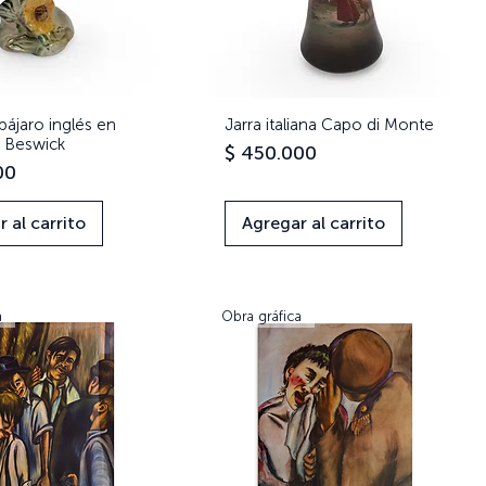
pájaro inglés en
Vista rápida
Jarra italiana Capo di Monte
Vista rápida
 Beswick
Precio
$ 450.000
00
 al carrito
Agregar al carrito
a
Obra gráfica