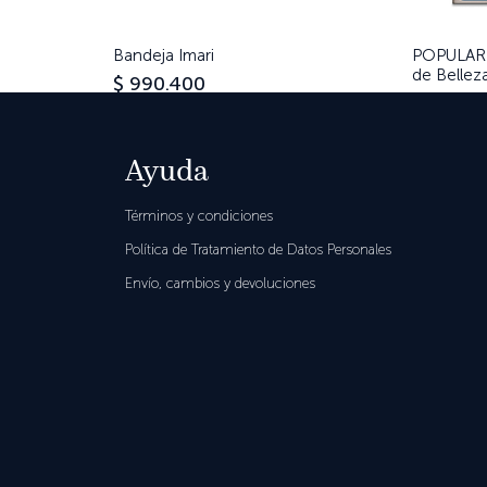
Bandeja Imari
Vista rápida
POPULAR 
de Bellez
Precio
$ 990.400
Precio
$ 500.0
Agregar al carrito
Agregar
Ayuda
Términos y condiciones
Política de Tratamiento de Datos Personales
Volver a la colección >
Envío, cambios y devoluciones