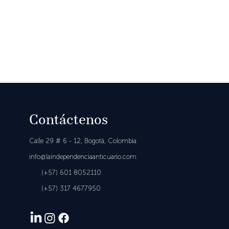
Contáctenos
Calle 29 # 6 - 12,
Bogotá, Colombia
in
fo@laindependenciaanticuario.com
(+57) 601
8052110
(+57)
317 4677950