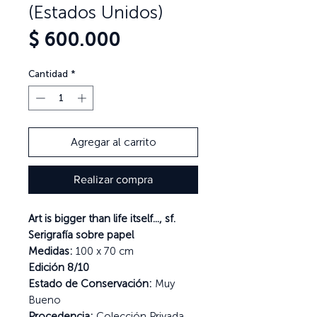
(Estados Unidos)
Precio
$ 600.000
Cantidad
*
Agregar al carrito
Realizar compra
Art is bigger than life itself..., sf.
Serigrafía sobre papel
Medidas:
100 x 70 cm
Edición 8/10
Estado de Conservación:
Muy
Bueno
Procedencia:
Colección Privada