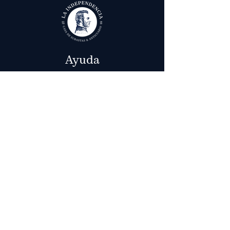
Ayuda
Términos y condiciones
Política de Tratamiento de Datos Personales
Envío, cambios y devoluciones
Contáctenos
Calle 29 # 6 - 12,
Bogotá, Colombia
in
fo@laindependenciaanticuario.com
(+57) 601
8052110
(+57)
317 4677950