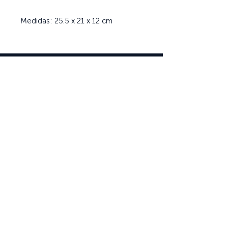
Medidas: 25.5 x 21 x 12 cm
Ayuda
Términos y condiciones
Política de Tratamiento de Datos Personales
Envío, cambios y devoluciones
Contáctenos