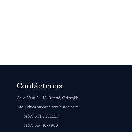
Contáctenos
Calle 29 # 6 - 12,
Bogotá, Colombia
in
fo@laindependenciaanticuario.com
(+57) 601
8052110
(+57)
317 4677950