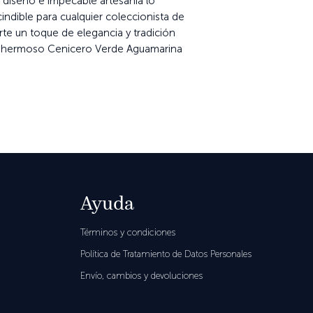
e diseño e impecable artesanía lo
indible para cualquier coleccionista de
rte un toque de elegancia y tradición
e hermoso Cenicero Verde Aguamarina
Ayuda
Términos y condiciones
Política de Tratamiento de Datos Personales
Envío, cambios y devoluciones