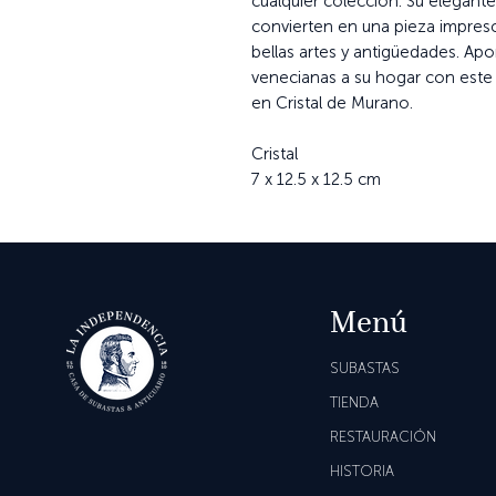
cualquier colección. Su elegant
convierten en una pieza impresc
bellas artes y antigüedades. Apo
venecianas a su hogar con est
en Cristal de Murano.
Cristal
7 x 12.5 x 12.5 cm
Menú
SUBASTAS
TIENDA
RESTAURACIÓN
HISTORIA