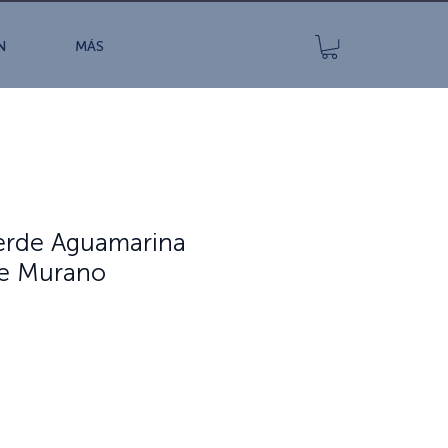
N
MÁS
erde Aguamarina
de Murano
Precio