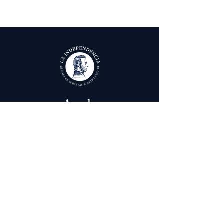
Ayuda
Términos y condiciones
Política de Tratamiento de Datos Personales
Envío, cambios y devoluciones
Contáctenos
Calle 29 # 6 - 12,
Bogotá, Colombia
in
fo@laindependenciaanticuario.com