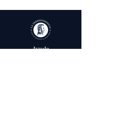
Ayuda
Términos y condiciones
Política de Tratamiento de Datos Personales
Envío, cambios y devoluciones
Contáctenos
Calle 29 # 6 - 12,
Bogotá, Colombia
in
fo@laindependenciaanticuario.com