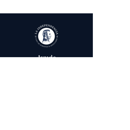
Ayuda
Términos y condiciones
Política de Tratamiento de Datos Personales
Envío, cambios y devoluciones
Contáctenos
Calle 29 # 6 - 12,
Bogotá, Colombia
in
fo@laindependenciaanticuario.com