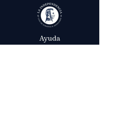
Ayuda
Términos y condiciones
Política de Tratamiento de Datos Personales
Envío, cambios y devoluciones
Contáctenos
Calle 29 # 6 - 12,
Bogotá, Colombia
in
fo@laindependenciaanticuario.com
(+57) 601
8052110
(+57)
317 4677950