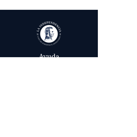
Ayuda
Términos y condiciones
Política de Tratamiento de Datos Personales
Envío, cambios y devoluciones
Contáctenos
Calle 29 # 6 - 12,
Bogotá, Colombia
in
fo@laindependenciaanticuario.com