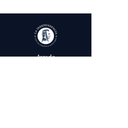
Ayuda
Términos y condiciones
Política de Tratamiento de Datos Personales
Envío, cambios y devoluciones
Contáctenos
Calle 29 # 6 - 12,
Bogotá, Colombia
in
fo@laindependenciaanticuario.com